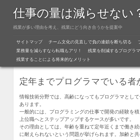
仕事の量は減らせない
残業が多い理由を考え、残業にどう向き合うかを提案中
Menu
SKIP TO CONTENT
サイトマップ
チーム文化の見直しで負の連鎖を断ち切る
業務量を減らすなら転職もアリ！
残業を削減するプログラ
残業することによる将来的なメリット
定年までプログラマでいる者
情報技術分野では、高齢になってもプログラマとして
あります。
一般的には、プログラミングの仕事で開発の経験を積
上位職へとステップアップするケースが多いです。
その理由としては、年齢を重ねて定年近くまで働き続
に耐えられないという問題が挙げられます。加齢と共