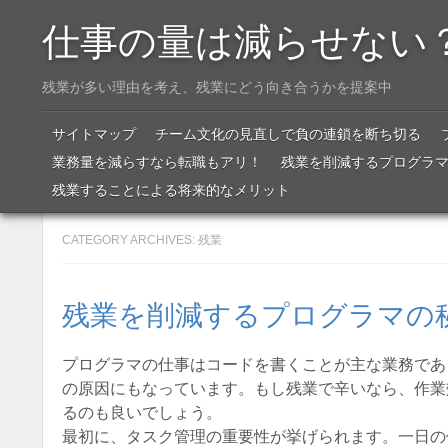
仕事の量は減らせない
残業が多い理由を考え、残業にどう向き合うかを提案中
Menu
SKIP TO CONTENT
サイトマップ
チーム文化の見直しで負の連鎖を断ち切る
業務量を減らすなら転職もアリ！
残業を削減するプログラ
残業することによる将来的なメリット
CATEGORY ARCHIVES:
残業
残業を削減するプログラマの
プログラマの仕事はコードを書くことが主な業務であ
の原因にもなっています。もし残業で辛いなら、作業
るのも良いでしょう。
最初に、タスク管理の重要性が挙げられます。一日の