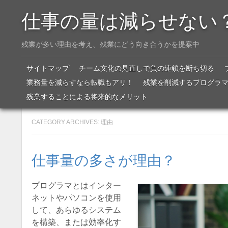
仕事の量は減らせない
残業が多い理由を考え、残業にどう向き合うかを提案中
Menu
SKIP TO CONTENT
サイトマップ
チーム文化の見直しで負の連鎖を断ち切る
業務量を減らすなら転職もアリ！
残業を削減するプログラ
残業することによる将来的なメリット
CATEGORY ARCHIVES:
理由
仕事量の多さが理由？
プログラマとはインター
ネットやパソコンを使用
して、あらゆるシステム
を構築、または効率化す