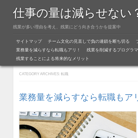
仕事の量は減らせない
残業が多い理由を考え、残業にどう向き合うかを提案中
Menu
SKIP TO CONTENT
サイトマップ
チーム文化の見直しで負の連鎖を断ち切る
業務量を減らすなら転職もアリ！
残業を削減するプログラ
残業することによる将来的なメリット
CATEGORY ARCHIVES:
転職
業務量を減らすなら転職もア