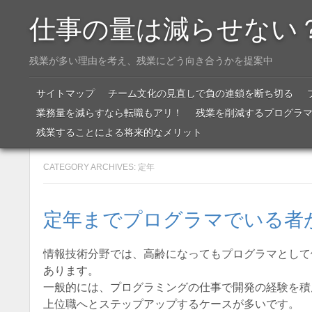
仕事の量は減らせない
残業が多い理由を考え、残業にどう向き合うかを提案中
Menu
SKIP TO CONTENT
サイトマップ
チーム文化の見直しで負の連鎖を断ち切る
業務量を減らすなら転職もアリ！
残業を削減するプログラ
残業することによる将来的なメリット
CATEGORY ARCHIVES:
定年
定年までプログラマでいる者
情報技術分野では、高齢になってもプログラマとして
あります。
一般的には、プログラミングの仕事で開発の経験を積
上位職へとステップアップするケースが多いです。